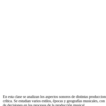
En esta clase se analizan los aspectos sonoros de distintas produccion
crítica. Se estudian varios estilos, épocas y geografías musicales, co
de decisiones en los procesos de la producción musical.