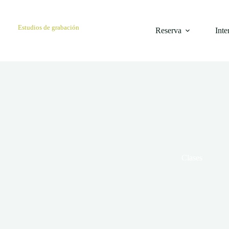
Saltar
al
contenido
Estudios de grabación
Reserva
Inte
Clases