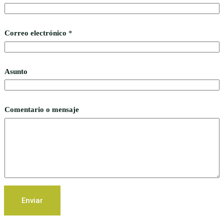
Correo electrónico
*
Asunto
C
Comentario o mensaje
o
r
r
e
o
A
s
u
n
t
o
Enviar
*