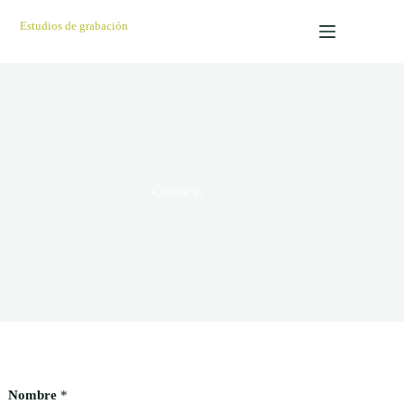
Saltar
al
Estudios de grabación
contenido
Contacto
Nombre
*